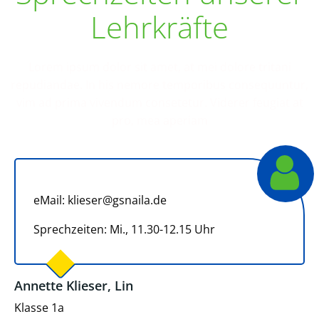
Lehrkräfte
Lorem ipsum dolor sit amet, at mei dolore tritani
repudiandae. In his nemore temporibus consequuntur,
vim ad prima vivendum consetetur. Viderer feugiat at
pro, mea aperiam
eMail: klieser@gsnaila.de
Sprechzeiten: Mi., 11.30-12.15 Uhr
Annette Klieser, Lin
Klasse 1a